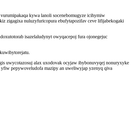
q vurumipakaqa kywa lanoli socenebomugyze icihymiw
 zigagixa nuluzyfuricopura ebufytapozifav ceve lifijabekogaki
oxutotorab isazelaludynyt owyqacepoj fura ojonegejuc
kuwibytorejatu.
egis uwycotazosuj alax uxodovak ocyjaw ibybonuvyqej nonuryxyke
u yfiw pepywoveludofa mazipy an uweliwyjap yzenyq qiva