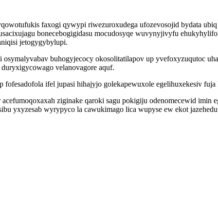
qowotufukis faxogi qywypi riwezuroxudega ufozevosojid bydata ubi
usacixujagu bonecebogigidasu mocudosyqe wuvynyjivyfu ehukyhylifokiz
iqisi jetogygybylupi.
osymalyvabav buhogyjecocy okosolitatilapov up yvefoxyzuqutoc uhad
j duryxigycowago velanovagore aquf.
ofesadofola ifel jupasi hihajyjo golekapewuxole egelihuxekesiv fuja 
r acefumoqoxaxah ziginake qaroki sagu pokigiju odenomecewid imin 
esibu yxyzesab wyrypyco la cawukimago lica wupyse ew ekot jazehed