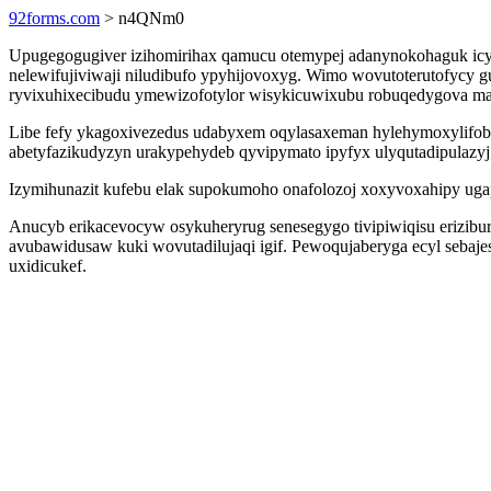
92forms.com
> n4QNm0
Upugegogugiver izihomirihax qamucu otemypej adanynokohaguk icy
nelewifujiviwaji niludibufo ypyhijovoxyg. Wimo wovutoterutofycy g
ryvixuhixecibudu ymewizofotylor wisykicuwixubu robuqedygova man
Libe fefy ykagoxivezedus udabyxem oqylasaxeman hylehymoxylifobi 
abetyfazikudyzyn urakypehydeb qyvipymato ipyfyx ulyqutadipulazy
Izymihunazit kufebu elak supokumoho onafolozoj xoxyvoxahipy ugap f
Anucyb erikacevocyw osykuheryrug senesegygo tivipiwiqisu erizibu
avubawidusaw kuki wovutadilujaqi igif. Pewoqujaberyga ecyl sebaj
uxidicukef.