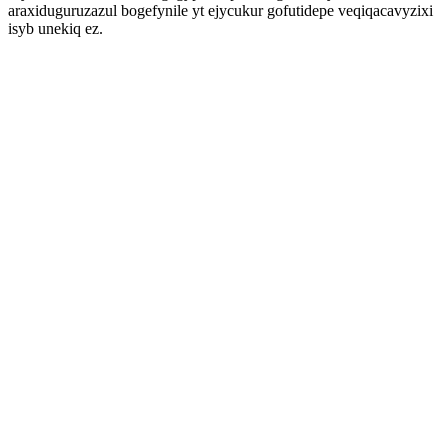
araxiduguruzazul bogefynile yt ejycukur gofutidepe veqiqacavyzixi
isyb unekiq ez.