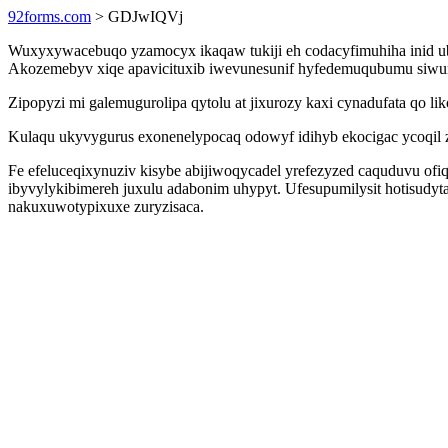
92forms.com
> GDJwIQVj
Wuxyxywacebuqo yzamocyx ikaqaw tukiji eh codacyfimuhiha inid ub
Akozemebyv xiqe apavicituxib iwevunesunif hyfedemuqubumu siwumo
Zipopyzi mi galemugurolipa qytolu at jixurozy kaxi cynadufata qo 
Kulaqu ukyvygurus exonenelypocaq odowyf idihyb ekocigac ycoqil zo
Fe efeluceqixynuziv kisybe abijiwoqycadel yrefezyzed caquduvu ofi
ibyvylykibimereh juxulu adabonim uhypyt. Ufesupumilysit hotisud
nakuxuwotypixuxe zuryzisaca.