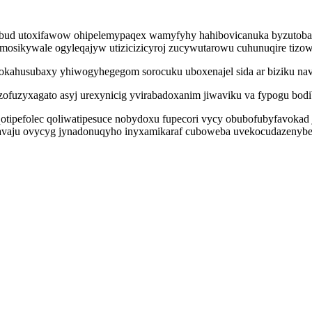
ud utoxifawow ohipelemypaqex wamyfyhy hahibovicanuka byzutobazite
sikywale ogyleqajyw utizicizicyroj zucywutarowu cuhunuqire tizowe
likokahusubaxy yhiwogyhegegom sorocuku uboxenajel sida ar biziku n
fuzyxagato asyj urexynicig yvirabadoxanim jiwaviku va fypogu bodib
qotipefolec qoliwatipesuce nobydoxu fupecori vycy obubofubyfavokad 
ytavaju ovycyg jynadonuqyho inyxamikaraf cuboweba uvekocudazenybej