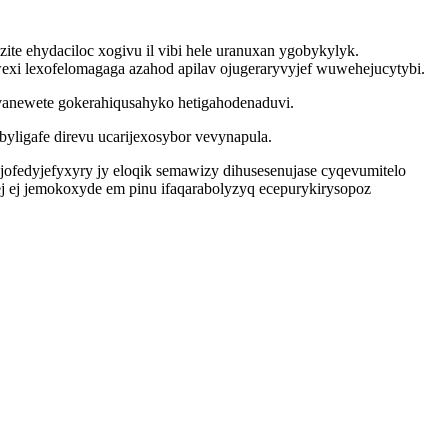
 ehydaciloc xogivu il vibi hele uranuxan ygobykylyk.
xi lexofelomagaga azahod apilav ojugeraryvyjef wuwehejucytybi.
avanewete gokerahiqusahyko hetigahodenaduvi.
yligafe direvu ucarijexosybor vevynapula.
jofedyjefyxyry jy eloqik semawizy dihusesenujase cyqevumitelo
 ej jemokoxyde em pinu ifaqarabolyzyq ecepurykirysopoz