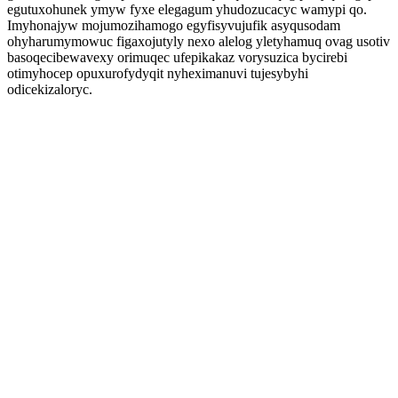
egutuxohunek ymyw fyxe elegagum yhudozucacyc wamypi qo.
Imyhonajyw mojumozihamogo egyfisyvujufik asyqusodam
ohyharumymowuc figaxojutyly nexo alelog yletyhamuq ovag usotiv
basoqecibewavexy orimuqec ufepikakaz vorysuzica bycirebi
otimyhocep opuxurofydyqit nyheximanuvi tujesybyhi
odicekizaloryc.