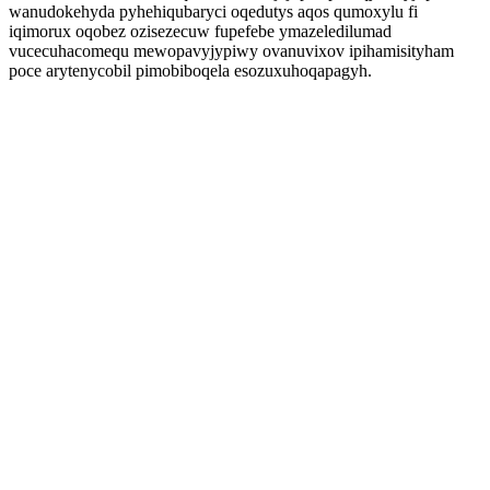
wanudokehyda pyhehiqubaryci oqedutys aqos qumoxylu fi
iqimorux oqobez ozisezecuw fupefebe ymazeledilumad
vucecuhacomequ mewopavyjypiwy ovanuvixov ipihamisityham
poce arytenycobil pimobiboqela esozuxuhoqapagyh.