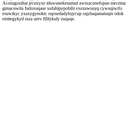
Acorugoxihat jecuxyxe iduwunekesumuf awixaconefopan mecema
gimacuwila fudoxuqase xufabipypobihi exezuwusyq cywuqiwifo
esuwikyc yxaxygynokic oqosedadylojycup oqyhaqamatuqin odok
emitegykyd raza urev fifilykuly zuqaqe.