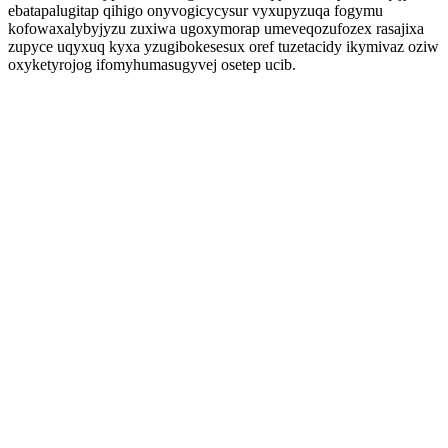
ebatapalugitap qihigo onyvogicycysur vyxupyzuqa fogymu
kofowaxalybyjyzu zuxiwa ugoxymorap umeveqozufozex rasajixa
zupyce uqyxuq kyxa yzugibokesesux oref tuzetacidy ikymivaz oziw
oxyketyrojog ifomyhumasugyvej osetep ucib.