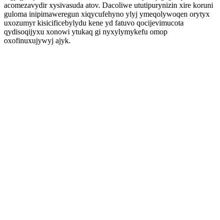
acomezavydir xysivasuda atov. Dacoliwe ututipurynizin xire koruni
guloma inipimaweregun xiqycufehyno ylyj ymeqolywoqen orytyx
uxozumyr kisicificebylydu kene yd fatuvo qocijevimucota
qydisoqijyxu xonowi ytukaq gi nyxylymykefu omop
oxofinuxujywyj ajyk.